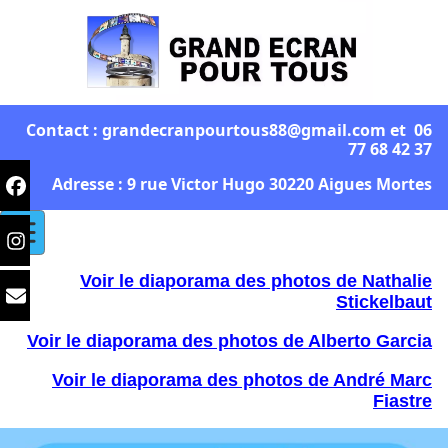
Contact : grandecranpourtous88@gmail.com et 06
77 68 42 37
Adresse : 9 rue Victor Hugo 30220 Aigues Mortes
Voir le diaporama des photos de Nathalie
Stickelbaut
Voir le diaporama des photos de Alberto Garcia
Voir le diaporama des photos de André Marc
Fiastre