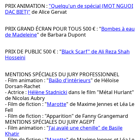
PRIX ANIMATION :
"Quelqu'un de spécial (MOT NGUOI
DAC BIET)"
de Alice Gervat
PRIX GRAND ÉCRAN POUR TOUS 500 € : "
Bombes à eau
de Madeleine
" de Barbara Dupont
PRIX DE PUBLIC 500 € : "
Black Scarf" de Ali Reza Shah
Hosseini
MENTIONS SPÉCIALES DU JURY PROFESSIONNEL
- Film animation : "
Baião d'intérieurs
" de Héloïse
Dorsan-Rachet
- Actrice :
Hélène Stadnicki
dans le film "Métal Hurlant"
de Nicolas Aubry
- Film de fiction : "
Marotte
" de Maxime Jennes et Léa Le
Fell
- Film de fiction : "Apparition" de Fanny Grangemard
MENTIONS SPÉCIALES DU JURY AGEPT
- Film animation : "
J'ai avalé une chenille" de Basile
Khatir
- Film de fiction : "
Marotte
" de Maxime Jennes et Léa Le