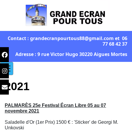
Contact : grandecranpourtous88@gmail.com et 06
77 68 42 37
Adresse : 9 rue Victor Hugo 30220 Aigues Mortes
2021
PALMARÈS 25e Festival Écran Libre 05 au 07
novembre 2021
Saladelle d'Or (1er Prix) 1500 € : 'Sticker' de Georgi M.
Unkovski