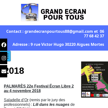
Contact : grandecranpourtous88@gmail.com et 06
77 68 42 37
Adresse : 9 rue Victor Hugo 30220 Aigues Mortes
2018
PALMARÈS 22e Festival Écran Libre 2
au 4 novembre 2018
Saladelle d’Or
(remis par le jury des
professionnels) :
Lili
dans les nuages
de