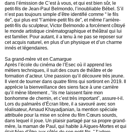
dans l’émission de C’est à vous, et qui est bien sûr, le
petit-fils de Jean-Paul Belmondo, l’inoubliable Bébel. S’il
n’est pas toujours simple d’être identifié comme “ le fils
de”, qui plus est “l’arrière-petit fils de”, et même l’arrière-
petit-fils du sculpteur, Victor Belmondo a forcément côtoyé
le monde artistique cinématographique et théâtral qui lui
est familier. Pour autant, il a tenu à ne pas se reposer sur
cet acquis naturel, en plus d’un physique et d’un charme
innés et légendaires.
Sa grand-mère vit en Camargue
Après l’école du cinéma de l’Esec où il apprend les
métiers techniques, il suit des cours de théâtre et de
formation d’acteur. Une passion qu’il découvre très jeune.
Il vient de tourner dans quatre films qui sortiront en 2019. Il
apprécie la bienveillance des siens face à une carrière
qu’il mène librement , "ils me laissent faire mon
bonhomme de chemin, et c’est très important", assure-t-il.
Lors du palmarès d’Écran libre, il a savouré avec son
réalisateur, Arnaud Khayadjanian, la mention spéciale
attribuée pour la mise en scène du film Cœurs sourds,
dans lequel il joue. Un plaisir partagé par sa propre grand-
mère, la maman de Paul, qui habite à Aigues-Mortes et qui
était fière d’être aux côtés de son petit-fils. "J’adore