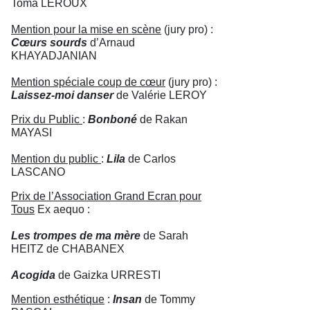
Toma LEROUX
Mention pour la mise en scène
(jury pro) :
Cœurs sourds
d’Arnaud
KHAYADJANIAN
Mention spéciale coup de cœur
(jury pro) :
Laissez-moi danser
de Valérie LEROY
Prix du Public
:
Bonboné
de Rakan
MAYASI
Mention du public
:
Lila
de Carlos
LASCANO
Prix de l’Association Grand Ecran pour
Tous
Ex aequo :
Les trompes de ma mère
de Sarah
HEITZ de CHABANEX
Acogida
de Gaizka URRESTI
Mention esthétique
:
Insan
de Tommy