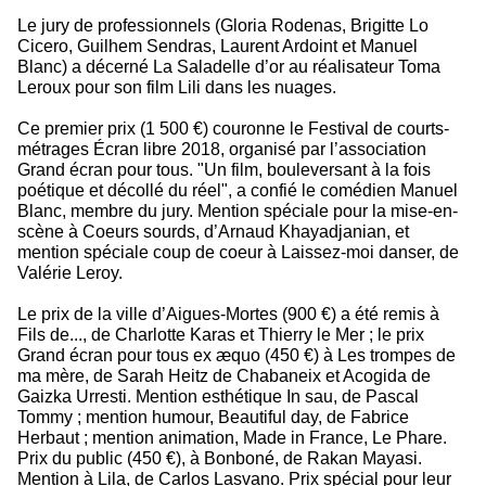
Le jury de professionnels (Gloria Rodenas, Brigitte Lo
Cicero, Guilhem Sendras, Laurent Ardoint et Manuel
Blanc) a décerné La Saladelle d’or au réalisateur Toma
Leroux pour son film Lili dans les nuages.
Ce premier prix (1 500 €) couronne le Festival de courts-
métrages Écran libre 2018, organisé par l’association
Grand écran pour tous. "Un film, bouleversant à la fois
poétique et décollé du réel", a confié le comédien Manuel
Blanc, membre du jury. Mention spéciale pour la mise-en-
scène à Coeurs sourds, d’Arnaud Khayadjanian, et
mention spéciale coup de coeur à Laissez-moi danser, de
Valérie Leroy.
Le prix de la ville d’Aigues-Mortes (900 €) a été remis à
Fils de..., de Charlotte Karas et Thierry le Mer ; le prix
Grand écran pour tous ex æquo (450 €) à Les trompes de
ma mère, de Sarah Heitz de Chabaneix et Acogida de
Gaizka Urresti. Mention esthétique In sau, de Pascal
Tommy ; mention humour, Beautiful day, de Fabrice
Herbaut ; mention animation, Made in France, Le Phare.
Prix du public (450 €), à Bonboné, de Rakan Mayasi.
Mention à Lila, de Carlos Lasvano. Prix spécial pour leur